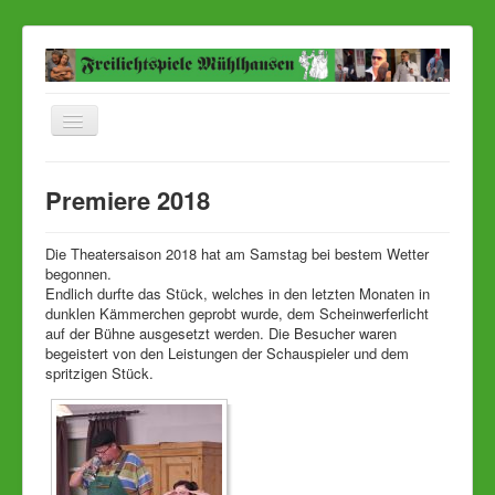
Navigation
an/aus
Startseite
Premiere 2018
Aktuelles Stück
Aktuelle Bilder
Die Theatersaison 2018 hat am Samstag bei bestem Wetter
begonnen.
Ensemble
Endlich durfte das Stück, welches in den letzten Monaten in
dunklen Kämmerchen geprobt wurde, dem Scheinwerferlicht
Termine
auf der Bühne ausgesetzt werden. Die Besucher waren
begeistert von den Leistungen der Schauspieler und dem
Karten
spritzigen Stück.
Anfahrt
Presse
Kontakt